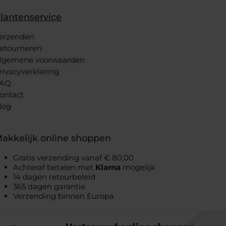
lantenservice
erzenden
etourneren
lgemene voorwaarden
rivacyverklaring
AQ
ontact
log
akkelijk online shoppen
Gratis verzending vanaf € 80,00
Achteraf betalen met
Klarna
mogelijk
14 dagen retourbeleid
365 dagen garantie
Verzending binnen Europa