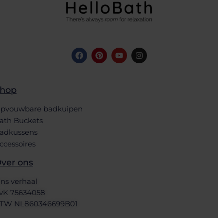
hop
pvouwbare badkuipen
ath Buckets
adkussens
ccessoires
ver ons
ns verhaal
vK 75634058
TW NL860346699B01