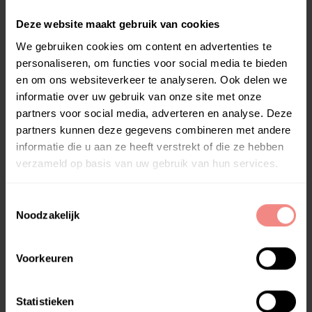
Goliath XXL
: Dit model is met zijn 157 cm lengte ideaal
Deze website maakt gebruik van cookies
voor langere mensen of voor diegenen die extra
We gebruiken cookies om content en advertenties te
ruimte willen. De extra lengte biedt voldoende ruimte
personaliseren, om functies voor social media te bieden
om volledig uit te strekken, wat zorgt voor een
en om ons websiteverkeer te analyseren. Ook delen we
ontspannen badervaring.
informatie over uw gebruik van onze site met onze
James XL
: Met zijn bredere ontwerp is dit bad ideaal
partners voor social media, adverteren en analyse. Deze
voor mensen die wat meer ruimte willen tijdens het
partners kunnen deze gegevens combineren met andere
baden. De lengte van 148 cm maakt het geschikt voor
informatie die u aan ze heeft verstrekt of die ze hebben
zowel volwassenen als kinderen.
verzameld op basis van uw gebruik van hun services.
Olivia M
: Dit is een kleiner model van 128 cm, perfect
voor kinderen of voor kleine badkamers. Het biedt
T
voldoende comfort voor een ontspannend bad in een
Noodzakelijk
o
beperkte ruimte.
e
s
Als je op zoek bent naar een manier om te
Voorkeuren
t
ontspannen zonder de beperkingen van ruimte of
budget, dan is een opvouwbaar bad zeker het
e
overwegen waard. Het biedt niet alleen gemak en
m
Statistieken