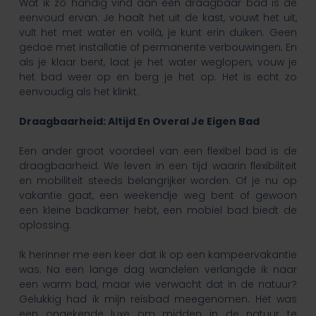
Wat ik zo handig vind aan een draagbaar bad is de
eenvoud ervan. Je haalt het uit de kast, vouwt het uit,
vult het met water en voilà, je kunt erin duiken. Geen
gedoe met installatie of permanente verbouwingen. En
als je klaar bent, laat je het water weglopen, vouw je
het bad weer op en berg je het op. Het is echt zo
eenvoudig als het klinkt.
Draagbaarheid: Altijd En Overal Je Eigen Bad
Een ander groot voordeel van een flexibel bad is de
draagbaarheid. We leven in een tijd waarin flexibiliteit
en mobiliteit steeds belangrijker worden. Of je nu op
vakantie gaat, een weekendje weg bent of gewoon
een kleine badkamer hebt, een mobiel bad biedt de
oplossing.
Ik herinner me een keer dat ik op een kampeervakantie
was. Na een lange dag wandelen verlangde ik naar
een warm bad, maar wie verwacht dat in de natuur?
Gelukkig had ik mijn reisbad meegenomen. Het was
een ongekende luxe om midden in de natuur te