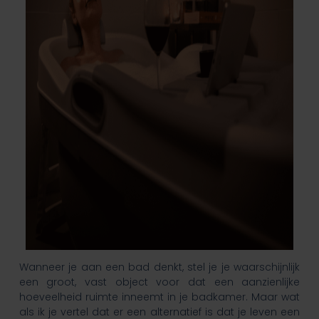
Wanneer je aan een bad denkt, stel je je waarschijnlijk
een groot, vast object voor dat een aanzienlijke
hoeveelheid ruimte inneemt in je badkamer. Maar wat
als ik je vertel dat er een alternatief is dat je leven een