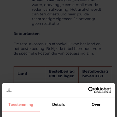
artikel in aanraking is geweest met
water, ontvang je een e-mail met de
reden van afkeuring. Het artikel wordt
dan teruggestuurd naar jou, de
rechtmatige eigenaar. Je ontvangt
geen restitutie.
Retourkosten
De retourkosten zijn afhankelijk van het land en
het bestelbedrag. Bekijk de tabel hieronder voor
de specifieke kosten die van toepassing zijn.
Bestelbedrag
Bestelbedrag
Land
€80 en lager
boven €80
Nederland
€ 7
€ 15
Belgie
€ 7
€ 15
Toestemming
Details
Over
Duitsland
€ 7
€ 15
Oostenrijk
€ 15
€ 20