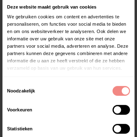
Deze website maakt gebruik van cookies
Luxemburg
€ 15
€ 20
We gebruiken cookies om content en advertenties te
Italie
€ 15
€ 20
personaliseren, om functies voor social media te bieden
Frankrijk
€ 18
€ 30
en om ons websiteverkeer te analyseren. Ook delen we
informatie over uw gebruik van onze site met onze
Tsjechie
€ 18
€ 30
partners voor social media, adverteren en analyse. Deze
partners kunnen deze gegevens combineren met andere
Slowakije
€ 18
€ 30
informatie die u aan ze heeft verstrekt of die ze hebben
Spanje
€ 18
€ 30
verzameld op basis van uw gebruik van hun services.
Portugal
€ 18
€ 30
T
Denemarken
€ 18
€ 30
Noodzakelijk
o
Zweden
€ 18
€ 30
e
s
Voorkeuren
Polen
€ 18
€ 30
t
e
Hongarije
€ 18
€ 30
m
Statistieken
Finland
€ 20
€ 45
m