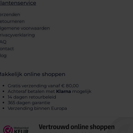
lantenservice
erzenden
etourneren
lgemene voorwaarden
rivacyverklaring
AQ
ontact
log
akkelijk online shoppen
Gratis verzending vanaf € 80,00
Achteraf betalen met
Klarna
mogelijk
14 dagen retourbeleid
365 dagen garantie
Verzending binnen Europa