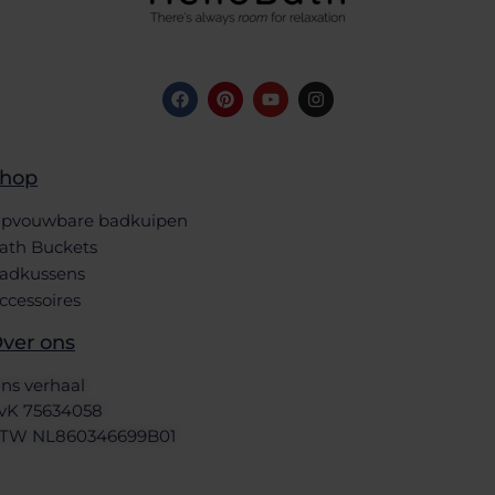
hop
pvouwbare badkuipen
ath Buckets
adkussens
ccessoires
ver ons
ns verhaal
vK 75634058
TW NL860346699B01