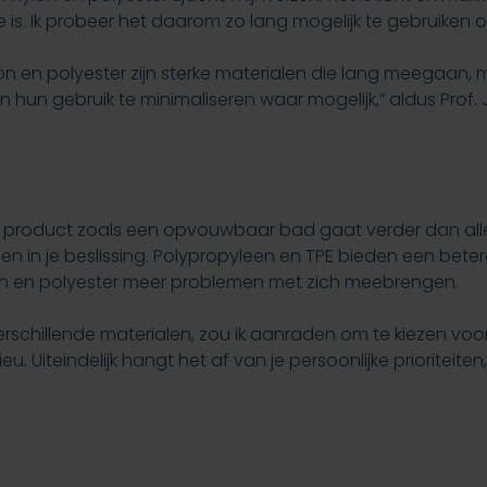
ie is. Ik probeer het daarom zo lang mogelijk te gebruiken
on en polyester zijn sterke materialen die lang meegaan, m
n hun gebruik te minimaliseren waar mogelijk,” aldus Pro
en product zoals een opvouwbaar bad gaat verder dan all
len in je beslissing. Polypropyleen en TPE bieden een be
 nylon en polyester meer problemen met zich meebrengen.
erschillende materialen, zou ik aanraden om te kiezen vo
u. Uiteindelijk hangt het af van je persoonlijke prioriteit