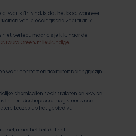
. Wat ik fijn vind, is dat het bad, wanneer
erkleinen van je ecologische voetafdruk.”
iet perfect, maar als je kijkt naar de
Dr. Laura Green, milieukundige.
aar comfort en flexibiliteit belangrijk zijn.
elijke chemicaliën zoals ftalaten en BPA, en
jdens het productieproces nog steeds een
betere keuzes op het gebied van
tabel, maar het feit dat het