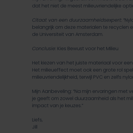
dat het niet de meest milieuvriendelijke opt
t
i
Citaat van een duurzaamheidsexpert:
“Nyl
e
belangrijk om deze materialen te recyclen e
de Universiteit van Amsterdam.
Conclusie
: Kies Bewust voor het Milieu
Het kiezen van het juiste materiaal voor e
Het milieueffect moet ook een grote rol spe
milieuvriendelijkheid, terwijl PVC en zelfs
Mijn Aanbeveling: “Na mijn ervaringen met v
je geeft om zowel duurzaamheid als het milie
impact van je keuzes.”
Liefs,
Jill