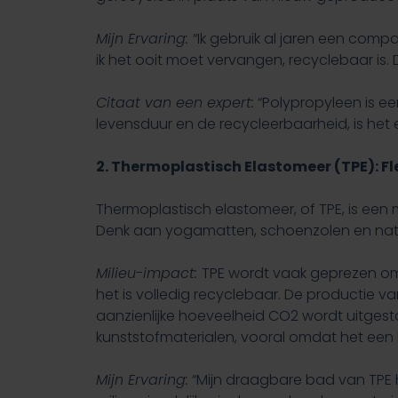
Mijn Ervaring:
“Ik gebruik al jaren een compa
ik het ooit moet vervangen, recyclebaar is. 
Citaat van een expert:
“Polypropyleen is ee
levensduur en de recycleerbaarheid, is het
2. Thermoplastisch Elastomeer (TPE): Fle
Thermoplastisch elastomeer, of TPE, is een ma
Denk aan yogamatten, schoenzolen en nat
Milieu-impact:
TPE wordt vaak geprezen om z
het is volledig recyclebaar. De productie v
aanzienlijke hoeveelheid CO2 wordt uitges
kunststofmaterialen, vooral omdat het een 
Mijn Ervaring:
“Mijn draagbare bad van TPE h