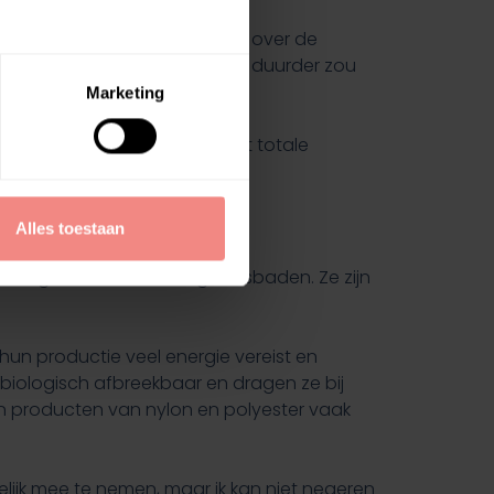
isch was, maakte ik me zorgen over de
 zou kiezen, zelfs als dat iets duurder zou
Marketing
middeld slechts 0,5% van het totale
Alles toestaan
en, rugzakken en sommige reisbaden. Ze zijn
un productie veel energie vereist en
 biologisch afbreekbaar en dragen ze bij
n producten van nylon en polyester vaak
kelijk mee te nemen, maar ik kan niet negeren