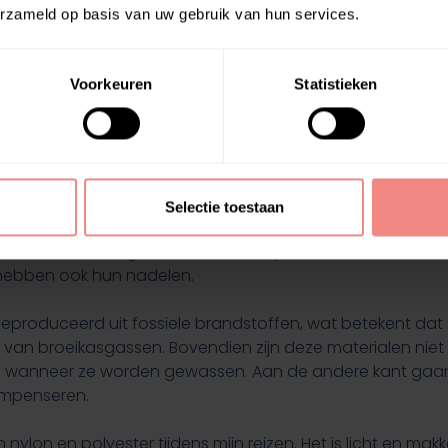
erzameld op basis van uw gebruik van hun services.
at ik gebruikte tijdens een campingtrip. Hoewel het prakt
oot ik dat ik de volgende keer voor een duurzamer materiaal
Voorkeuren
Statistieken
ntal Protection Agency (EPA)
blijkt dat PVC-producten ge
drage aan de circulaire economie minimaal maakt.
r Niet Zonder Problemen
Selectie toestaan
 die vaak worden gebruikt in outdoorproducten zoals tent
r hebben ook hun nadelen.
produceerd uit fossiele brandstoffen, wat betekent dat h
 van broeikasgassen. Bovendien zijn deze materialen niet
ral wanneer ze worden gewassen. Aan de andere kant gaa
ompenseren.
nylon en polyester tijdens mijn reizen. Het is licht en mak