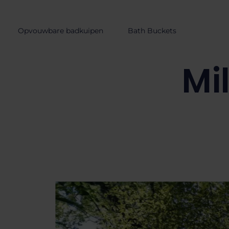
de
inhoud
Opvouwbare badkuipen
Bath Buckets
Mi