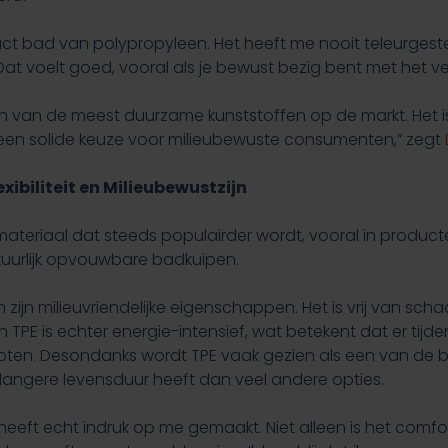
ct bad van polypropyleen. Het heeft me nooit teleurgesteld
Dat voelt goed, vooral als je bewust bezig bent met het v
n van de meest duurzame kunststoffen op de markt. Het is n
 een solide keuze voor milieubewuste consumenten,” zegt
xibiliteit en Milieubewustzijn
teriaal dat steeds populairder wordt, vooral in producten w
uurlijk opvouwbare badkuipen.
ijn milieuvriendelijke eigenschappen. Het is vrij van schad
an TPE is echter energie-intensief, wat betekent dat er ti
toten. Desondanks wordt TPE vaak gezien als een van de 
langere levensduur heeft dan veel andere opties.
eeft echt indruk op me gemaakt. Niet alleen is het comfor