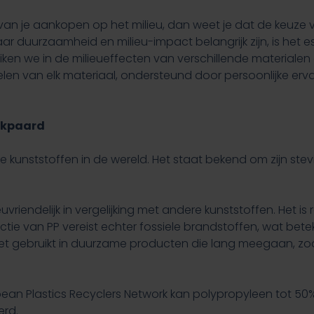
van je aankopen op het milieu, dan weet je dat de keuze
 duurzaamheid en milieu-impact belangrijk zijn, is het e
duiken we in de milieueffecten van verschillende materiale
en van elk materiaal, ondersteund door persoonlijke erv
erkpaard
kunststoffen in de wereld. Het staat bekend om zijn stevigh
ieuvriendelijk in vergelijking met andere kunststoffen. Het 
ctie van PP vereist echter fossiele brandstoffen, wat bet
het gebruikt in duurzame producten die lang meegaan, zoa
ean Plastics Recyclers Network kan polypropyleen tot 5
erd.