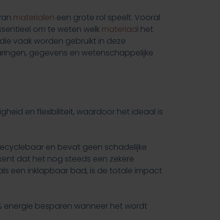
 van
materialen
een grote rol speelt. Vooral
ssentieel om te weten welk
materiaal
het
n die vaak worden gebruikt in deze
aringen, gegevens en wetenschappelijke
eid en flexibiliteit, waardoor het ideaal is
is recyclebaar en bevat geen schadelijke
ekent dat het nog steeds een zekere
ls een inklapbaar bad, is de totale impact
0% energie besparen wanneer het wordt