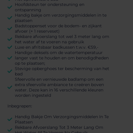
Hoofdsteun ter ondersteuning en
ontspanning
Handig bakje om verzorgingsmiddelen in te
plaatsen
Badstoppenset voor de bodem- en zijkant
afvoer (+ 1 reserveset)
Rekbare afvoerslang tot wel 3 meter lang om
het water af te voeren na gebruik
Luxe en afritsbaar badkussen t.w.v. €59,-
Handige deksels om de watertemperatuur
langer vast te houden en om benodigdheden
op te plaatsen;
Stevige opberghoes ter bescherming van het
bad
Sfeervolle en vernieuwde badlamp om een
extra sfeervolle ambiance te creëren boven
water. Deze kan in 16 verschillende kleuren
worden ingesteld
Inbegrepen:
Handig Bakje Om Verzorgingsmiddelen In Te
Plaatsen
Rekbare Afvoerslang Tot 3 Meter Lang Om
Het Water Af Te Voeren Na Gebruik