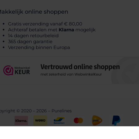
akkelijk online shoppen
Gratis verzending vanaf € 80,00
Achteraf betalen met
Klarna
mogelijk
14 dagen retourbeleid
365 dagen garantie
Verzending binnen Europa
yright © 2020 – 2026 – Purelines
Built by
Geurts, Webdesign & Development.
Aankoop herroepen of bestelling annuleren