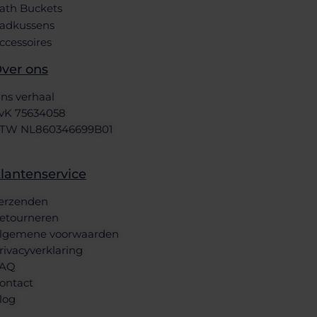
ath Buckets
adkussens
ccessoires
ver ons
ns verhaal
vK 75634058
TW NL860346699B01
lantenservice
erzenden
etourneren
lgemene voorwaarden
rivacyverklaring
AQ
ontact
log