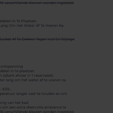
16 verschillende kleuren worden ingesteld
elen In Te Plaatsen
 Lang Om Het Water Af Te Voeren Na
ket Af Te Dekken Tegen Vuil En Slijtage
 ontspanning
elen in te plaatsen
ijkant afvoer (+ 1 reserveset)
ter lang om het water af te voeren na
. €59,-
eratuur langer vast te houden en om
ing van het bad
 om een extra sfeervolle ambiance te
16 verschillende kleuren worden ingesteld