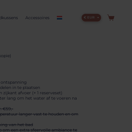
dkussens
Accessoires
€ EUR
kopie)
 ontspanning
elen in te plaatsen
ijkant afvoer (+ 1 reserveset)
ter lang om het water af te voeren na
. €59,-
eratuur langer vast te houden en om
ing van het bad
 om een extra sfeervolle ambiance te