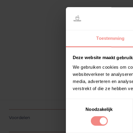
Toestemming
Deze website maakt gebruik
We gebruiken cookies om cont
websiteverkeer te analyseren
media, adverteren en analys
verstrekt of die ze hebben v
T
Noodzakelijk
o
e
Voordelen
s
t