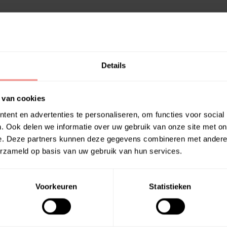
Inbegrepen:
Handig Bakje Om Verzorgingsmidd
Rekbare Afvoerslang Tot 3 Meter
Gebruik
Badstop Voor De Zijkant Afvoer
Details
Opberghoes/Cover Om De Bath Buc
Handige Badplank
 van cookies
ent en advertenties te personaliseren, om functies voor social
. Ook delen we informatie over uw gebruik van onze site met on
e. Deze partners kunnen deze gegevens combineren met andere i
erzameld op basis van uw gebruik van hun services.
Voorkeuren
Statistieken