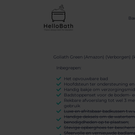
Ba
Goliath Green (Amazon) (Verborgen) (
Inbegrepen:
Het opvouwbare bad
Hoofdsteun ter ondersteuning en
Handig bakje om verzorgingsmidd
Badstoppenset voor de bodem- en z
Rekbare afvoerslang tot wel 3 me
gebruik
Luxe en afritsbaar badkussen t.w.v
Handige deksels om de watertemp
benodigdheden op te plaatsen;
Stevige opberghoes ter bescherm
Sfeervolle en vernieuwde badlamp