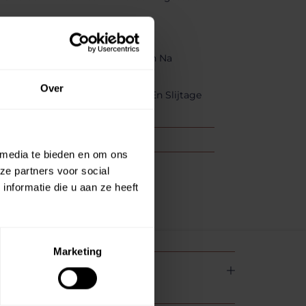
elen In Te Plaatsen
 Lang Om Het Water Af Te Voeren Na
Over
ket Af Te Dekken Tegen Vuil En Slijtage
 media te bieden en om ons
ze partners voor social
nformatie die u aan ze heeft
Marketing