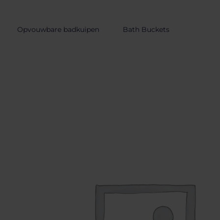
de
inhoud
Opvouwbare badkuipen
Bath Buckets