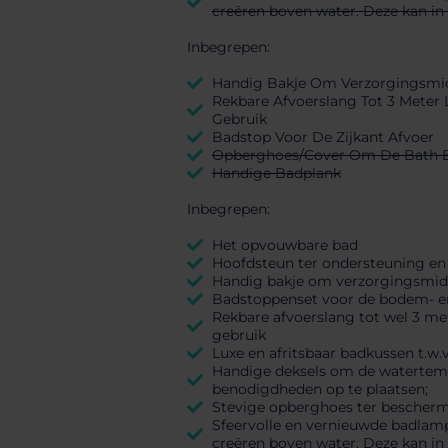
creëren boven water. Deze kan in 
Inbegrepen:
Handig Bakje Om Verzorgingsmidd
Rekbare Afvoerslang Tot 3 Meter
Gebruik
Badstop Voor De Zijkant Afvoer
Opberghoes/Cover Om De Bath Buc
Handige Badplank
Inbegrepen:
Het opvouwbare bad
Hoofdsteun ter ondersteuning en
Handig bakje om verzorgingsmidd
Badstoppenset voor de bodem- en z
Rekbare afvoerslang tot wel 3 me
gebruik
Luxe en afritsbaar badkussen t.w.v
Handige deksels om de watertemp
benodigdheden op te plaatsen;
Stevige opberghoes ter bescherm
Sfeervolle en vernieuwde badlamp
creëren boven water. Deze kan in 