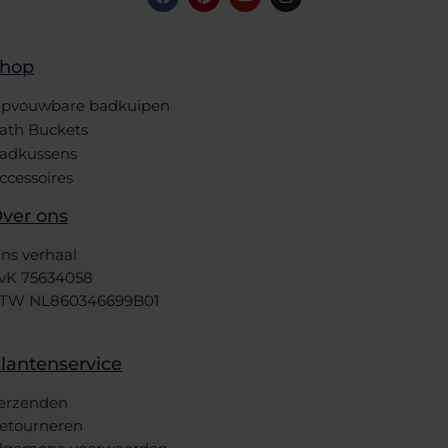
hop
pvouwbare badkuipen
ath Buckets
adkussens
ccessoires
ver ons
ns verhaal
vK 75634058
TW NL860346699B01
lantenservice
erzenden
etourneren