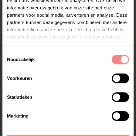
en om ons websiteverkeer te analyseren. Ook delen we
informatie over uw gebruik van onze site met onze
partners voor social media, adverteren en analyse. Deze
partners kunnen deze gegevens combineren met andere
informatie die u aan ze heeft verstrekt of die ze hebben
verzameld op basis van uw gebruik van hun services.
T
Noodzakelijk
o
e
s
Voorkeuren
Gratis
Snelle
Garantie
t
Bezorging
Levering
e
365 dagen
garantie
Op alle orders
Voor 20:00 uur
m
Statistieken
op alle producten
vanaf € 80,00
besteld is
m
vandaag
verzonden van
i
Marketing
maandag t/m
n
vrijdag
g
s