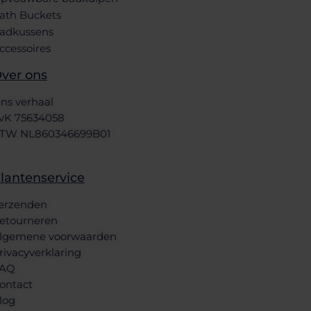
ath Buckets
adkussens
ccessoires
ver ons
ns verhaal
vK 75634058
TW NL860346699B01
lantenservice
erzenden
etourneren
lgemene voorwaarden
rivacyverklaring
AQ
ontact
log