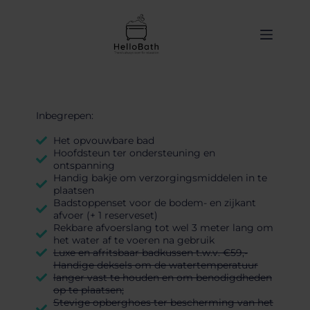
de
inhoud
Inbegrepen:
Het opvouwbare bad
Hoofdsteun ter ondersteuning en
ontspanning
Handig bakje om verzorgingsmiddelen in te
plaatsen
Badstoppenset voor de bodem- en zijkant
afvoer (+ 1 reserveset)
Rekbare afvoerslang tot wel 3 meter lang om
het water af te voeren na gebruik
Luxe en afritsbaar badkussen t.w.v. €59,-
Handige deksels om de watertemperatuur
langer vast te houden en om benodigdheden
op te plaatsen;
Stevige opberghoes ter bescherming van het