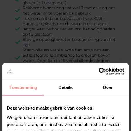
afvoer (+ 1 reserveset)
Rekbare afvoerslang tot wel 3 meter lang om
het water af te voeren na gebruik
Luxe en afritsbaar badkussen t.w.v. €59,-
Handige deksels om de watertemperatuur
langer vast te houden en om benodigdheden
op te plaatsen;
Stevige opberghoes ter bescherming van het
bad
Sfeervolle en vernieuwde badlamp om een
extra sfeervolle ambiance te creëren boven
water. Deze kan in 16 verschillende kleuren
worden ingesteld
Inbegrepen:
Handig Bakje Om Verzorgingsmiddelen In Te
Toestemming
Details
Over
Plaatsen
Rekbare Afvoerslang Tot 3 Meter Lang Om
Het Water Af Te Voeren Na Gebruik
Badstop Voor De Zijkant Afvoer
Deze website maakt gebruik van cookies
Opberghoes/Cover Om De Bath Bucket Af Te
We gebruiken cookies om content en advertenties te
Dekken Tegen Vuil En Slijtage
Handige Badplank
personaliseren, om functies voor social media te bieden