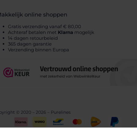
akkelijk online shoppen
Gratis verzending vanaf € 80,00
Achteraf betalen met
Klarna
mogelijk
14 dagen retourbeleid
365 dagen garantie
Verzending binnen Europa
yright © 2020 – 2026 – Purelines
Built by
Geurts, Webdesign & Development.
Aankoop herroepen of bestelling annuleren