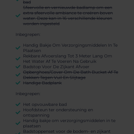
bad
Sfeervolle en vernieuwde badlamp om een
extra sfeervolle ambiance te creëren boven
water. Deze kan in 16 verschillende kleuren
worden ingesteld
Inbegrepen:
Handig Bakje Om Verzorgingsmiddelen In Te
Plaatsen
Rekbare Afvoerslang Tot 3 Meter Lang Om
Het Water Af Te Voeren Na Gebruik
Badstop Voor De Zijkant Afvoer
Opberghoes/Cover Om De Bath Bucket Af Te
Dekken Tegen Vuil En Slijtage
Handige Badplank
Inbegrepen:
Het opvouwbare bad
Hoofdsteun ter ondersteuning en
ontspanning
Handig bakje om verzorgingsmiddelen in te
plaatsen
Badstoppenset voor de bodem- en zijkant